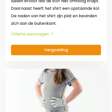
lussen ervoor dat de stof niet omhoog kruipt.
Daarnaast heeft het shirt een opstaande kol.
De naden van het shirt zijn plat en bevinden
zich aan de buitenkant.
over
Offerte aanvragen
Shirt
met
Vergoeding
lange
mouwen