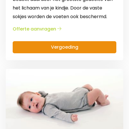
het lichaam van je kindje. Door de vaste
sokjes worden de voeten ook beschermd.
over
Offerte aanvragen
Luierpak
/
Vergoeding
Overall