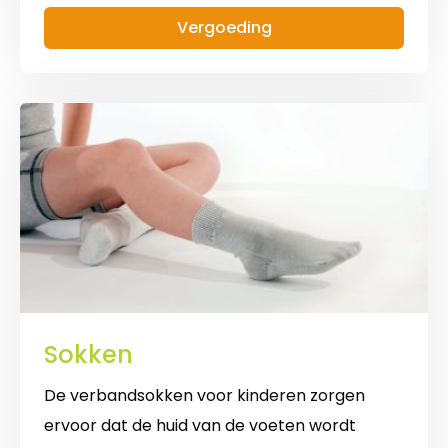
met
Vergoeding
open
top
Sokken
De verbandsokken voor kinderen zorgen
ervoor dat de huid van de voeten wordt