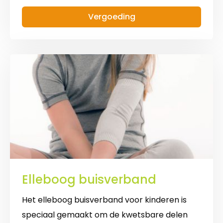
of
Vergoeding
halsband
Elleboog buisverband
Het elleboog buisverband voor kinderen is
speciaal gemaakt om de kwetsbare delen